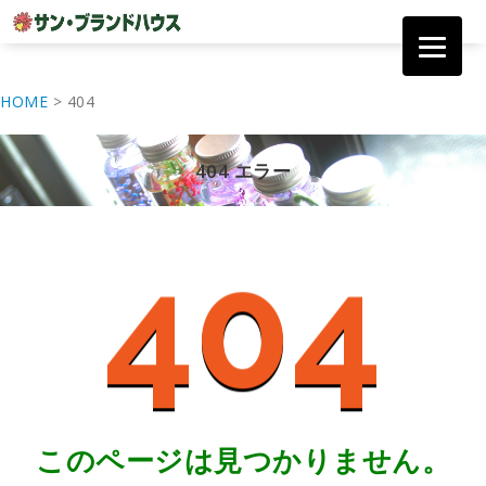
コ
ン
HOME
>
404
テ
ン
ツ
404 エラー
へ
移
動
404
このページは見つかりません。