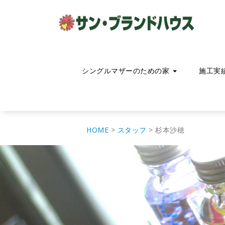
コ
ン
テ
ン
ツ
へ
移
シングルマザーのための家
施工実
動
HOME
>
スタッフ
>
杉本沙穂