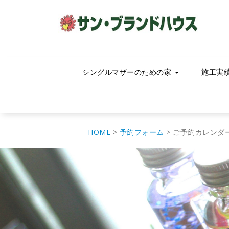
コ
ン
テ
ン
ツ
へ
移
シングルマザーのための家
施工実
動
HOME
>
予約フォーム
>
ご予約カレンダ