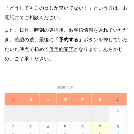
「どうしてもこの日しか空いてない！」という方は、お
電話にてご相談ください。
また、日付、時刻の選択後、お客様情報を入れていただ
き、確認の後、最後に
「予約する」
ボタンを押していた
だいた時点で初めて
仮予約完了
となります。あらかじ
め、ご了承ください。
2026年8月
日
月
火
水
木
金
土
1
－
2
3
4
5
6
7
8
○
○
－
－
－
－
－