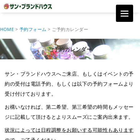
コ
ン
HOME
>
予約フォーム
>
ご予約カレンダー
テ
ン
ツ
ご予約カレンダー
へ
移
動
サン・ブランドハウスへご来店、もしくはイベントの予
約の受付は電話予約、もしくは以下の予約フォームより
受け付けております。
お構いなければ、第二希望、第三希望の時間もメッセー
ジに記載して頂けるとよりスムーズにご案内出来ます。
状況によっては日程調整をお願いする可能性もあります