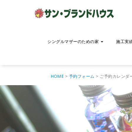
コ
ン
テ
ン
ツ
へ
移
シングルマザーのための家
施工実
動
HOME
>
予約フォーム
>
ご予約カレンダ