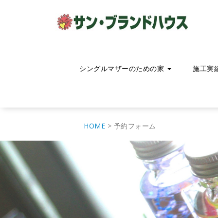
コ
ン
テ
ン
ツ
へ
移
シングルマザーのための家
施工実
動
HOME
>
予約フォーム