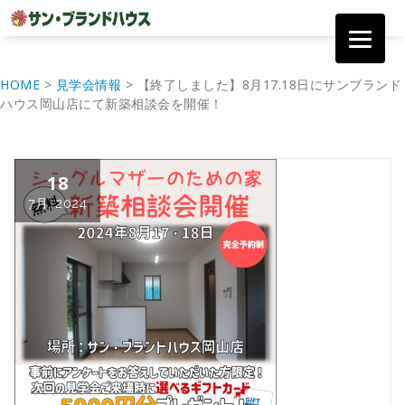
コ
ン
HOME
>
見学会情報
>
【終了しました】8月17.18日にサンブランド
テ
ハウス岡山店にて新築相談会を開催！
ン
ツ
へ
移
18
動
7月, 2024