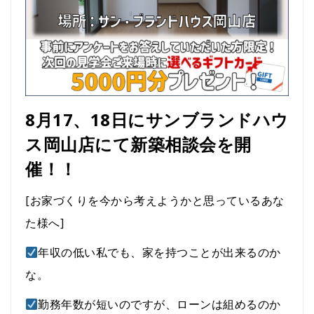
8月17、18
日にサンブランドハウ
ス岡山店にて新築相談会を
開
催！！
[お家づくりを今から考えようかと思っている
あな
た様へ]
年収の低い私でも、家を持つことが出来るのか
な。
勤務年数が短いのですが、ローンは組めるのか