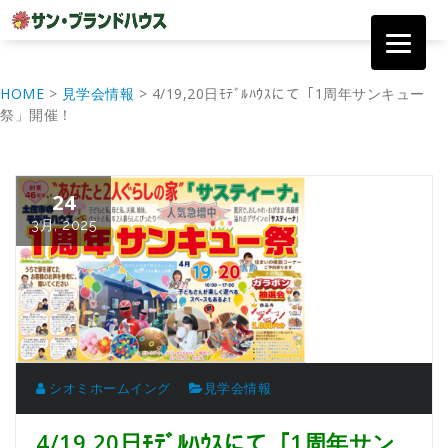
コ
ン
HOME
>
見学会情報
>
4/19,20日ﾓﾃﾞﾙﾊｳｽにて「1周年サンキュー
テ
祭」開催！
ン
ツ
へ
移
24
動
3月, 2025
シオミホームイング
見学会情報
4/19,20日ﾓﾃﾞﾙﾊｳｽにて「1周年サン