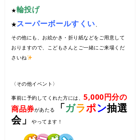
輪投げ
★
スーパーボールすくい
★
、
その他にも、お絵かき・折り紙などをご用意して
おりますので、こどもさんとご一緒にご来場くだ
さいね
〈その他イベント〉
5,000円分の
事前に予約してくれた方には、
「
ガ
ラ
ポ
ン
抽選
商品券
があたる
会」
やってます！