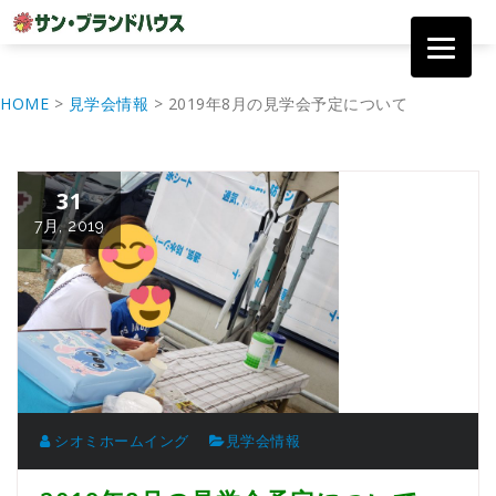
コ
ン
HOME
>
見学会情報
>
2019年8月の見学会予定について
テ
ン
ツ
へ
31
移
動
7月, 2019
シオミホームイング
見学会情報