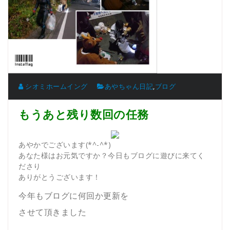
シオミホームイング
あやちゃん日記
,
ブログ
もうあと残り数回の任務
あやかでございます(*^-^*)
あなた様はお元気ですか？今日もブログに遊びに来てく
ださり
ありがとうございます！
今年もブログに何回か更新を
させて頂きました