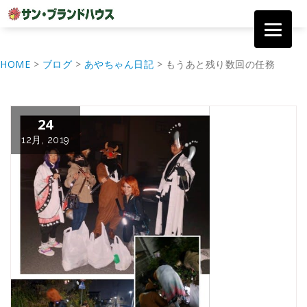
コ
ン
HOME
>
ブログ
>
あやちゃん日記
>
もうあと残り数回の任務
テ
ン
ツ
へ
24
移
動
12月, 2019