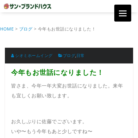
コ
ン
HOME
>
ブログ
>
今年もお世話になりました！
テ
ン
ツ
へ
移
シオミホームイング
ブログ
,
日常
動
今年もお世話になりました！
皆さま、今年一年大変お世話になりました。来年
も宜しくお願い致します。
お久しぶりに佐藤でございます。
いや〜もう今年もあと少しですね〜