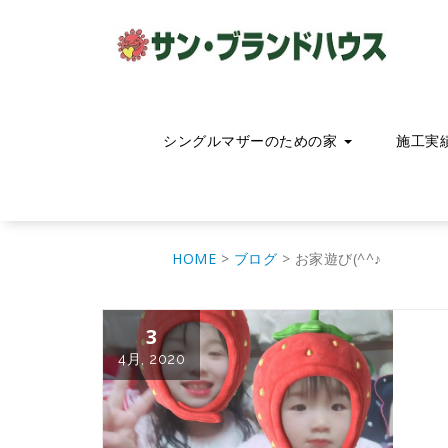
コ
ン
テ
ン
ツ
へ
移
シングルマザーのための家
施工実
動
HOME
>
ブログ
>
お家遊び(^^♪
3
4月, 2020