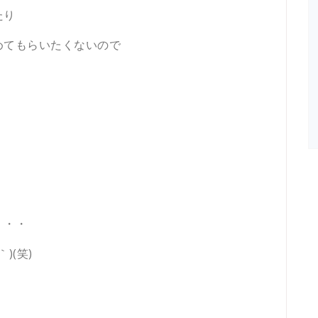
たり
めてもらいたくないので
・・・
)(笑)