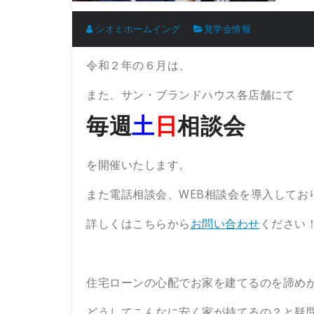
シオミホームイング
見学会情報
令和２年の６
月は、
また、サン・ブランドハウス各店舗にて
毎週
土
日
相談会
を開催いたします。
また電話相談会、WEB相談会を導入してお
詳しくはこちらから
お問い合わせ
ください
住宅ローンの心配でお家を建てるのを諦め
どうしてこんなに安く家が持てるの？と疑