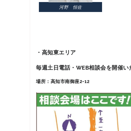
河野 恒佐
・高知東エリア
毎週土日
電話・WEB
相談会を開催い
場所：高知市南御座2-12