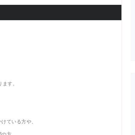
ります。
！
かけている方や、
問の方、