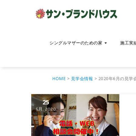
コ
ン
テ
ン
ツ
へ
移
シングルマザーのための家
施工実
動
HOME
>
見学会情報
>
2020年6月の見
25
5月, 2020