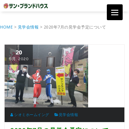
コ
ン
HOME
>
見学会情報
>
2020年7月の見学会予定について
テ
ン
ツ
へ
20
移
動
6月, 2020
シオミホームイング
見学会情報