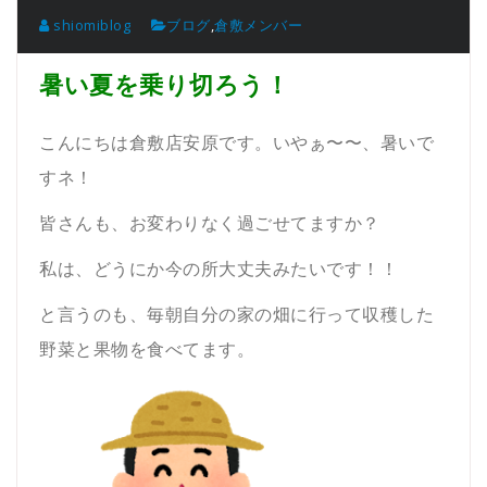
shiomiblog
ブログ
,
倉敷メンバー
暑い夏を乗り切ろう！
こんにちは倉敷店安原です。いやぁ〜〜、暑いで
すネ！
皆さんも、お変わりなく過ごせてますか？
私は、どうにか今の所大丈夫みたいです！！
と言うのも、毎朝自分の家の畑に行って収穫した
野菜と果物を食べてます。