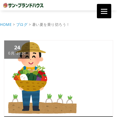
コ
ン
HOME
>
ブログ
>
暑い夏を乗り切ろう！
テ
ン
ツ
へ
24
移
動
6月, 2020