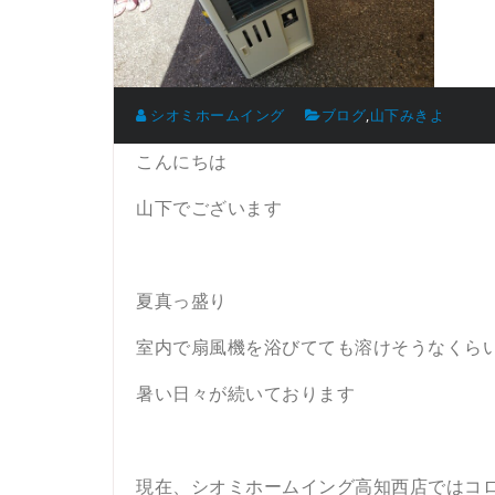
シオミホームイング
ブログ
,
山下みきよ
こんにちは
山下でございます
夏真っ盛り
室内で扇風機を浴びてても溶けそうなくら
暑い日々が続いております
現在、シオミホームイング高知西店ではコ