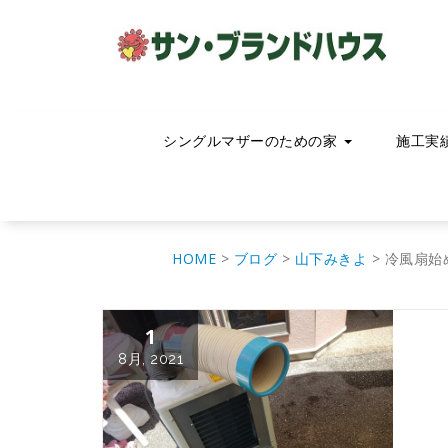
コ
ン
テ
ン
ツ
へ
移
シングルマザーのための家
施工実
動
HOME
>
ブログ
>
山下みきよ
>
冷風扇始
1
8月, 2021