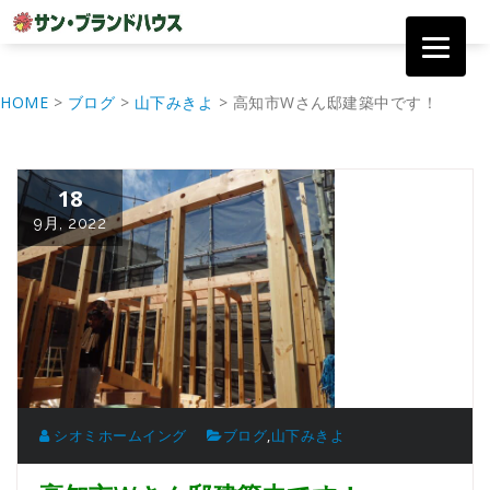
コ
ン
HOME
>
ブログ
>
山下みきよ
>
高知市Wさん邸建築中です！
テ
ン
ツ
へ
18
移
動
9月, 2022
シオミホームイング
ブログ
,
山下みきよ