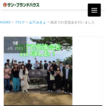
コ
ン
HOME
>
ブログ
>
山下みきよ
>
桂浜での交流会を行いました
テ
ン
ツ
へ
18
移
動
4月, 2023