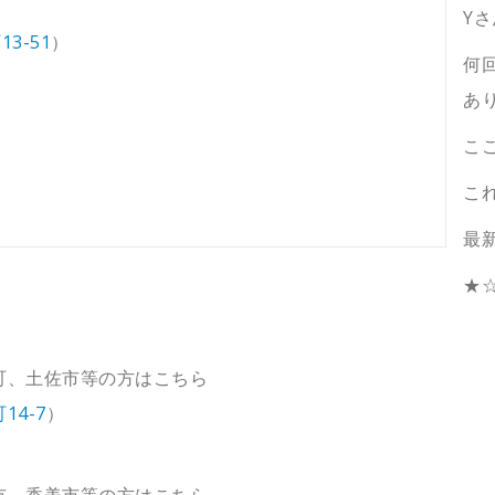
Y
3-51
）
何
あ
。
こ
こ
最
★
町、土佐市等の方はこちら
4-7
）
市、香美市等の方はこちら