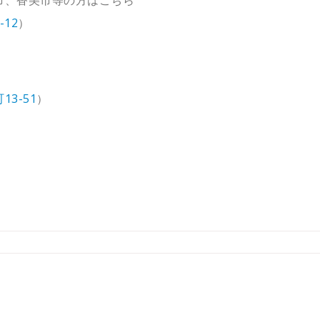
12
）
3-51
）
。