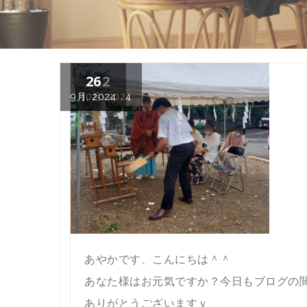
26
2
9月, 2024
10月, 2024
あやかです、こんにちは＾＾
あなた様はお元気ですか？今日もブログの
ありがとうございますｖ