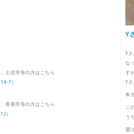
Y
Y
なっ
す
町、土佐市等の方はこちら
Y
4-7
）
本
市、香美市等の方はこちら
こ
12
）
う
届