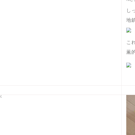
し
地
こ
薫
が