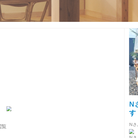
N
す
Nさ
閲覧
Nさ