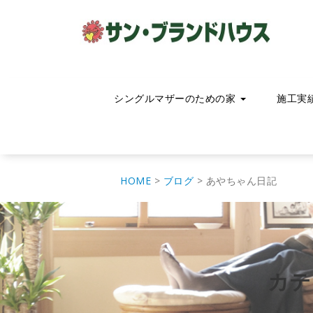
コ
ン
テ
ン
ツ
へ
移
シングルマザーのための家
施工実
動
HOME
>
ブログ
>
あやちゃん日記
カテ