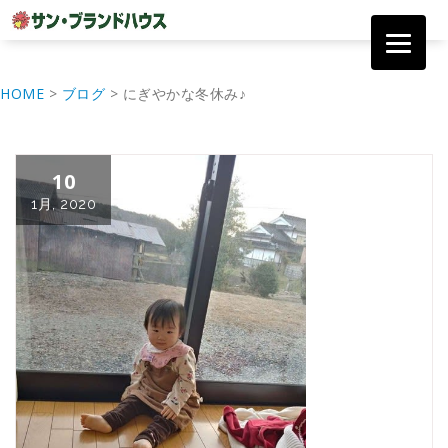
コ
ン
HOME
>
ブログ
>
にぎやかな冬休み♪
テ
ン
ツ
へ
10
移
動
1月, 2020